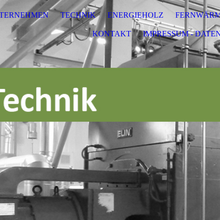
TERNEHMEN
TECHNIK
ENERGIEHOLZ
FERNWÄRM
KONTAKT
IMPRESSUM - DATE