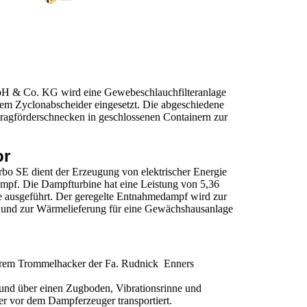
 & Co. KG wird eine Gewebeschlauchfilteranlage
tem Zyclonabscheider eingesetzt. Die abgeschiedene
ragförderschnecken in geschlossenen Containern zur
or
o SE dient der Erzeugung von elektrischer Energie
ampf. Die Dampfturbine hat eine Leistung von 5,36
 ausgeführt. Der geregelte Entnahmedampf wird zur
und zur Wärmelieferung für eine Gewächshausanlage
onärem Trommelhacker der Fa. Rudnick Enners
 und über einen Zugboden, Vibrationsrinne und
er vor dem Dampferzeuger transportiert.