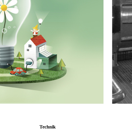
BKS-B
BKS
Technik